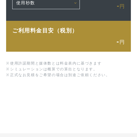
-
円
ご利用料金目安（税別）
-
円
※
使用許諾期間と媒体数とは料金表内に基づきます
※
シミュレーションは概算での算出となります。
※
正式なお見積をご希望の場合は別途ご依頼ください。