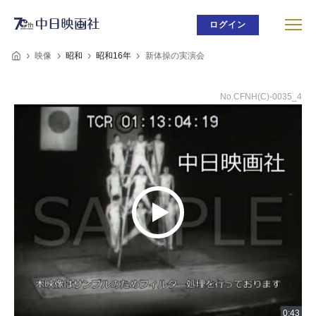
ログイン
映像
昭和
昭和16年
新体操の実演会
No.CFNH(C)-0035_4