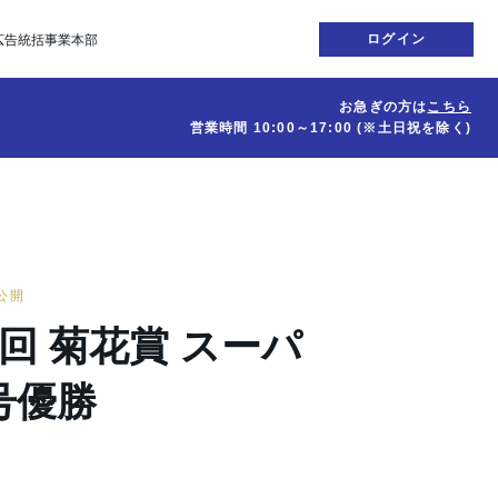
ログイン
広告統括事業本部
お急ぎの方は
こちら
営業時間
10:00～17:00
(※土日祝を除く)
日公開
49回 菊花賞 スーパ
号優勝