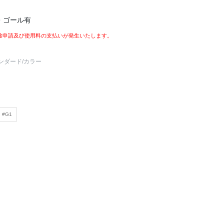
・ゴール有
途申請及び使用料の支払いが発生いたします。
ンダード
/カラー
#G1