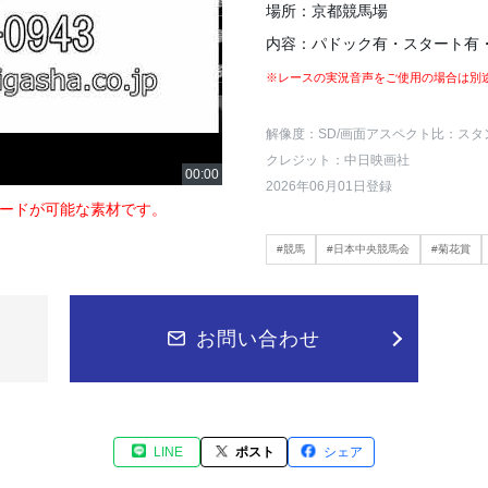
場所：京都競馬場
内容：パドック有・スタート有
※レースの実況音声をご使用の場合は別
解像度：SD
/画面アスペクト比：スタ
クレジット：中日映画社
2026年06月01日登録
ードが可能な素材です。
#競馬
#日本中央競馬会
#菊花賞
お問い合わせ
LINE
ポスト
シェア