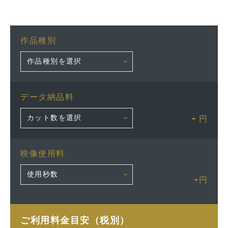
作品種別
データ納品料
-
円
映像使用料
-
円
ご利用料金目安（税別）