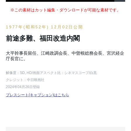
※この素材はカット編集・ダウンロードが可能な素材です。
1977年(昭和52年) 12月02日公開
前途多難、福田改造内閣
大平幹事長留任、江崎政調会長、中曽根総務会長、宮沢経企
庁長官に。
解像度：SD, HD
/画面アスペクト比：シネマスコープ
/白黒
クレジット：中日映画社
2024年04月26日登録
プレスシート(キャプション)はこちら