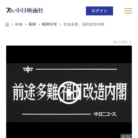
ログイン
映像
昭和
昭和52年
前途多難、福田改造内閣
No.1246_2