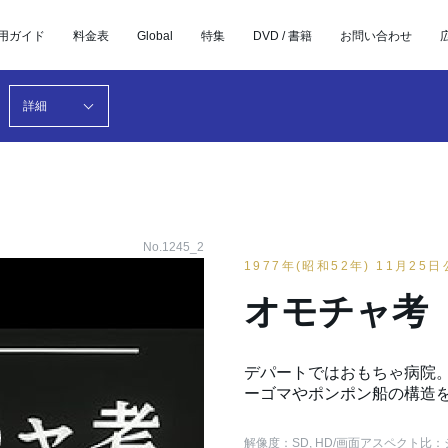
用ガイド
料金表
Global
特集
DVD / 書籍
お問い合わせ
詳細
No.1245_2
1977年(昭和52年) 11月25
オモチャ考
デパートではおもちゃ病院。
ーゴマやポンポン船の構造
解像度：SD, HD
/画面アスペクト比：