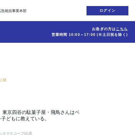
ログイン
広告統括事業本部
お急ぎの方は
こちら
営業時間
10:00～17:00
(※土日祝を除く)
日公開
 東京四谷の駄菓子屋・飛鳥さんはベ
を子どもに教えている。
シネマスコープ
/白黒