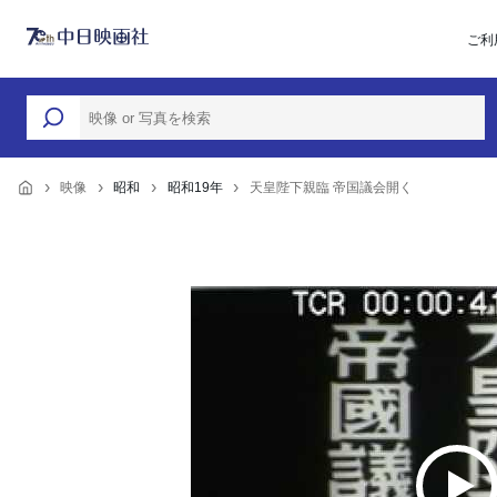
ご利
映像
昭和
昭和19年
天皇陛下親臨 帝国議会開く