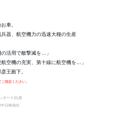
のお車。
戦兵器、航空機力の迅速大糧の生産
機の活用で敵撃滅を…」
鋭航空機の充実、第十線に航空機を…」
邦彦王殿下。
てご指定ください。
ンダード
/白黒
/中日映画社