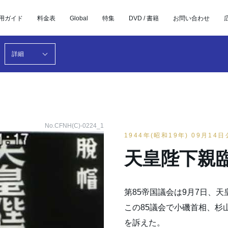
用ガイド
料金表
Global
特集
DVD / 書籍
お問い合わせ
詳細
No.CFNH(C)-0224_1
1944年(昭和19年) 09月14
天皇陛下親
第85帝国議会は9月7日、
この85議会で小磯首相、杉
を訴えた。