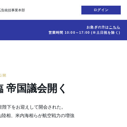
ログイン
広告統括事業本部
お急ぎの方は
こちら
営業時間
10:00～17:00
(※土日祝を除く)
日公開
臨 帝国議会開く
天皇陛下をお迎えして開会された。
山陸相、米内海相らが航空戦力の増強