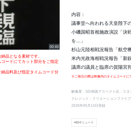
内容：
議事堂へ向われる天皇陛下
小磯国昭首相施政演説「決
を…」
杉山元陸相戦況報告「航空
途納品となる素材です。
米内光政海相戦況報告「新
ムコードにてカット部分をご指定
議席の議員と臨席の賀陽宮
タ納品料及び指定タイムコード分
※ご発注の際は映像内のタイムコードに
解像度：SD
/画面アスペクト比：スタ
クレジット：クリエーションファイブ
2026年05月13日登録
#戦中ニュース