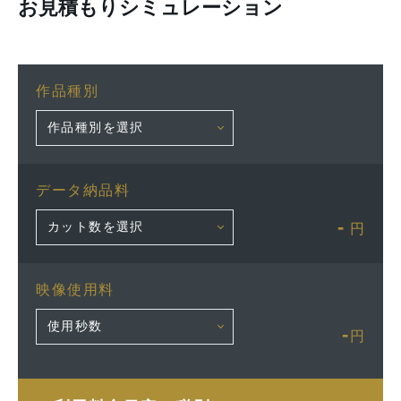
お見積もりシミュレーション
作品種別
データ納品料
-
円
映像使用料
-
円