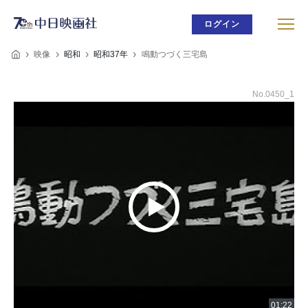
ログイン
映像
昭和
昭和37年
鳴動つづく三宅島
No.0450_1