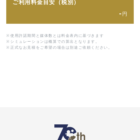
ご利用料金目安（税別）
-
円
※
使用許諾期間と媒体数とは料金表内に基づきます
※
シミュレーションは概算での算出となります。
※
正式なお見積をご希望の場合は別途ご依頼ください。