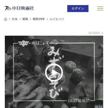
ログイン
映像
昭和
昭和29年
みずあそび
No.0004_4