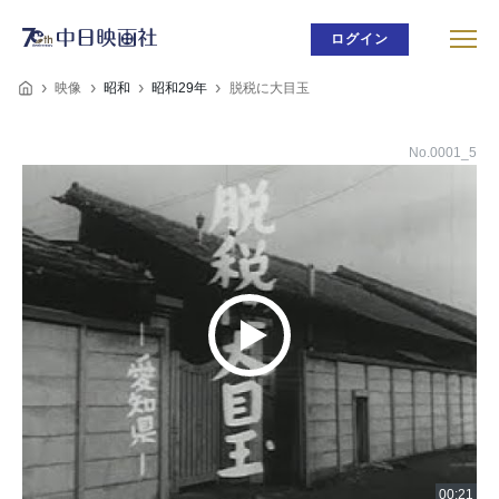
ログイン
映像
昭和
昭和29年
脱税に大目玉
No.0001_5