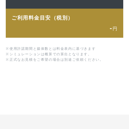
ご利用料金目安（税別）
-
円
※
使用許諾期間と媒体数とは料金表内に基づきます
※
シミュレーションは概算での算出となります。
※
正式なお見積をご希望の場合は別途ご依頼ください。