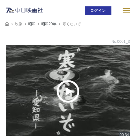
ログイン
映像
昭和
昭和29年
寒くないぞ
No.0001_3