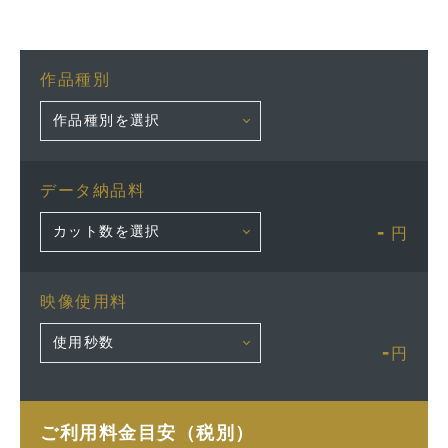
作品種別
データ納品料
-
円
映像使用料
-
円
ご利用料金目安（税別）