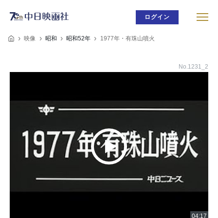
ログイン
映像
昭和
昭和52年
1977年・有珠山噴火
No.1231_2