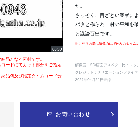
た。
さっそく、目ざとい業者に
バタと作られ、村の平和を
と議論百出です。
※ご発注の際は映像内に埋込みのタイム
途納品となる素材です。
ムコードにてカット部分をご指定
解像度：SD
/画面アスペクト比：スタ
クレジット：クリエーションファイブ
タ納品料及び指定タイムコード分
2026年04月21日登録
お問い合わせ