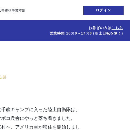
ログイン
広告統括事業本部
お急ぎの方は
こちら
営業時間
10:00～17:00
(※土日祝を除く)
日公開
道千歳キャンプに入った陸上自衛隊は、
マボコ兵舎にやっと落ち着きました。
尻村へ、アメリカ軍が移住を開始しまし