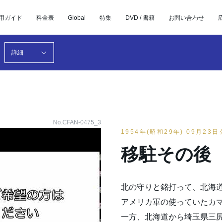
用ガイド
料金表
Global
特集
DVD / 書籍
お問い合わせ
詳細
No.CFAN-0475_3
1954年(昭和29年) 09月23
移駐その後
北の守りと銘打って、北海
アメリカ軍の使っていたカ
一方、北海道から埼玉県三