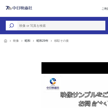
ご利
映像
昭和
昭和29年
移駐その後