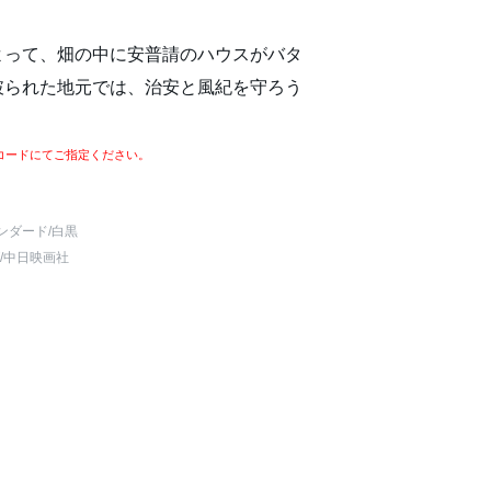
よって、畑の中に安普請のハウスがバタ
破られた地元では、治安と風紀を守ろう
コードにてご指定ください。
ンダード
/白黒
/中日映画社