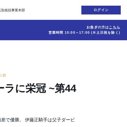
ログイン
広告統括事業本部
お急ぎの方は
こちら
営業時間
10:00～17:00
(※土日祝を除く)
日公開
ラに栄冠 ~第44
差で優勝。 伊藤正騎手は父子ダービ