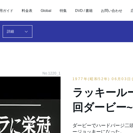
用ガイド
料金表
Global
特集
DVD / 書籍
お問い合わせ
詳細
No.1220_1
1977年(昭和52年) 06月03
ラッキールー
回ダービー~
ダービーでハードバージ二頭
ージョッキーになった。