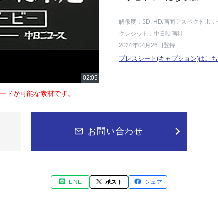
解像度：SD, HD
/画面アスペクト比：
クレジット：中日映画社
2024年04月26日登録
プレスシート(キャプション)はこち
ードが可能な素材です。
お問い合わせ
LINE
ポスト
シェア