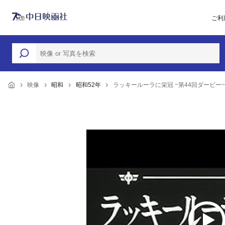
ご利
映像
昭和
昭和52年
ラッキールーラに栄冠 ~第44回ダービー~