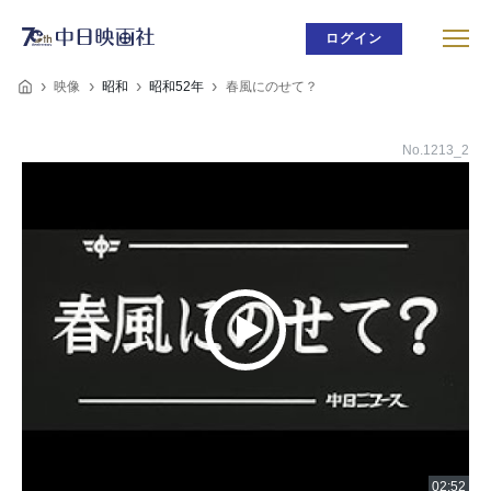
ログイン
映像
昭和
昭和52年
春風にのせて？
No.1213_2