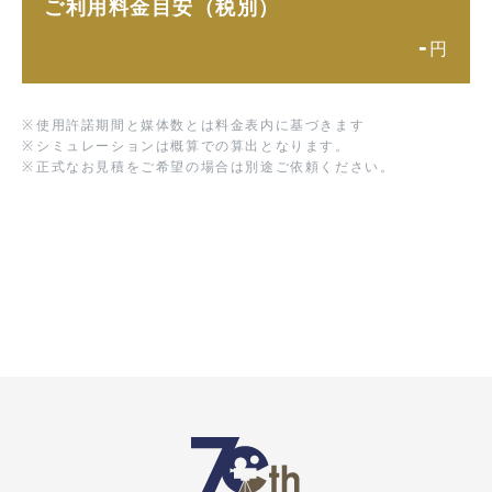
ご利用料金目安（税別）
-
円
※
使用許諾期間と媒体数とは料金表内に基づきます
※
シミュレーションは概算での算出となります。
※
正式なお見積をご希望の場合は別途ご依頼ください。