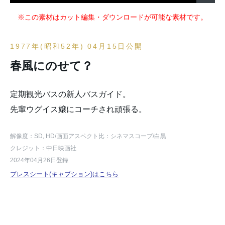
※この素材はカット編集・ダウンロードが可能な素材です。
1977年(昭和52年) 04月15日公開
春風にのせて？
定期観光バスの新人バスガイド。
先輩ウグイス嬢にコーチされ頑張る。
解像度：SD, HD
/画面アスペクト比：シネマスコープ
/白黒
クレジット：中日映画社
2024年04月26日登録
プレスシート(キャプション)はこちら