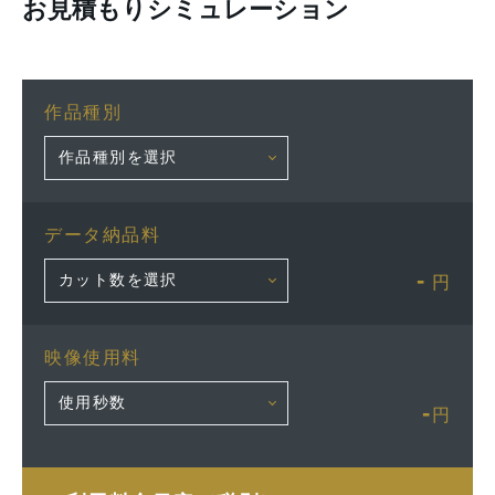
お見積もりシミュレーション
作品種別
データ納品料
-
円
映像使用料
-
円