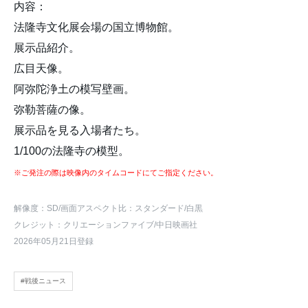
内容：
法隆寺文化展会場の国立博物館。
展示品紹介。
広目天像。
阿弥陀浄土の模写壁画。
弥勒菩薩の像。
展示品を見る入場者たち。
1/100の法隆寺の模型。
※ご発注の際は映像内のタイムコードにてご指定ください。
解像度：SD
/画面アスペクト比：スタンダード
/白黒
クレジット：クリエーションファイブ/中日映画社
2026年05月21日登録
#戦後ニュース