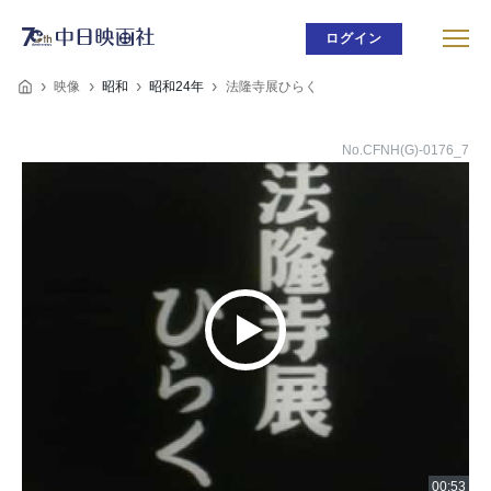
ログイン
映像
昭和
昭和24年
法隆寺展ひらく
No.CFNH(G)-0176_7