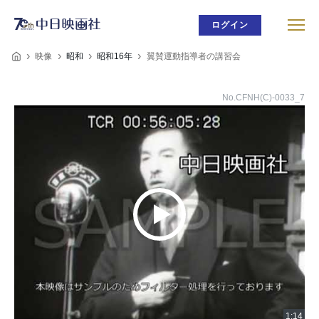
ログイン
映像
昭和
昭和16年
翼賛運動指導者の講習会
No.CFNH(C)-0033_7