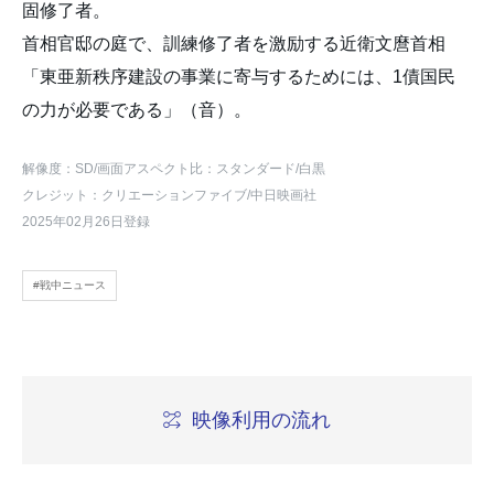
固修了者。
首相官邸の庭で、訓練修了者を激励する近衛文麿首相
「東亜新秩序建設の事業に寄与するためには、1債国民
の力が必要である」（音）。
解像度：SD
/画面アスペクト比：スタンダード
/白黒
クレジット：クリエーションファイブ/中日映画社
2025年02月26日登録
#戦中ニュース
映像利用の流れ