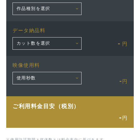
データ納品料
-
円
映像使用料
-
円
ご利用料金目安（税別）
-
円
※
使用許諾期間と媒体数とは料金表内に基づきます