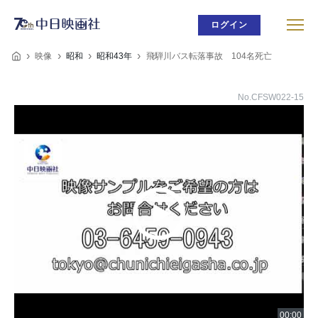
ログイン
映像
昭和
昭和43年
飛騨川バス転落事故 104名死亡
No.CFSW022-15