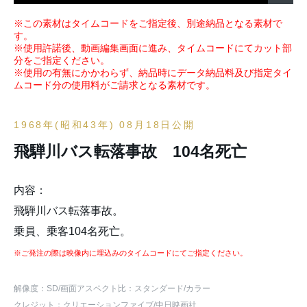
※この素材はタイムコードをご指定後、別途納品となる素材で
す。
※使用許諾後、動画編集画面に進み、タイムコードにてカット部
分をご指定ください。
※使用の有無にかかわらず、納品時にデータ納品料及び指定タイ
ムコード分の使用料がご請求となる素材です。
1968年(昭和43年) 08月18日公開
飛騨川バス転落事故 104名死亡
内容：
飛騨川バス転落事故。
乗員、乗客104名死亡。
※ご発注の際は映像内に埋込みのタイムコードにてご指定ください。
解像度：SD
/画面アスペクト比：スタンダード
/カラー
クレジット：クリエーションファイブ/中日映画社