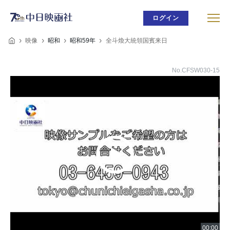
ログイン
映像
昭和
昭和59年
全斗煥大統領国賓来日
No.CFSW030-15