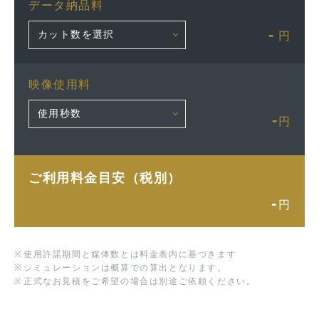
データ納品料
-
円
映像使用料
-
円
ご利用料金目安（税別）
-
円
※
使用許諾期間と媒体数とは料金表内に基づきます
※
シミュレーションは概算での算出となります。
※
正式なお見積をご希望の場合は別途ご依頼ください。