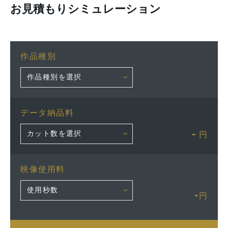
お見積もりシミュレーション
作品種別
データ納品料
-
円
映像使用料
-
円