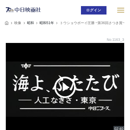
ログイン
映像
昭和
昭和51年
トウショウボーイ圧勝 ~第36回さつき賞~
No.1163_3