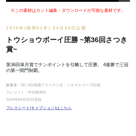
※この素材はカット編集・ダウンロードが可能な素材です。
1976年(昭和51年) 04月30日公開
トウショウボーイ圧勝 ~第36回さつき
賞~
第36回皐月賞でテンポイントを引離して圧勝。 4連勝で三冠
の第一関門制覇。
解像度：SD, HD
/画面アスペクト比：シネマスコープ
/白黒
クレジット：中日映画社
2024年04月26日登録
プレスシート(キャプション)はこちら