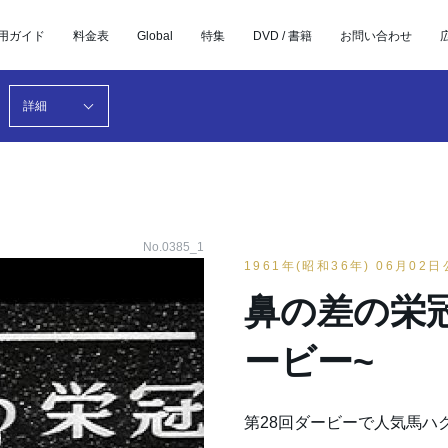
用ガイド
料金表
Global
特集
DVD / 書籍
お問い合わせ
詳細
No.0385_1
1961年(昭和36年) 06月02
鼻の差の栄冠
ービー~
第28回ダービーで人気馬ハ