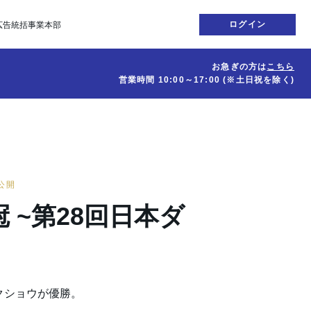
ログイン
広告統括事業本部
お急ぎの方は
こちら
営業時間
10:00～17:00
(※土日祝を除く)
日公開
 ~第28回日本ダ
クショウが優勝。