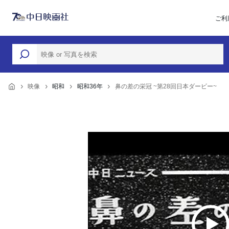
ご利
映像
昭和
昭和36年
鼻の差の栄冠 ~第28回日本ダービー~