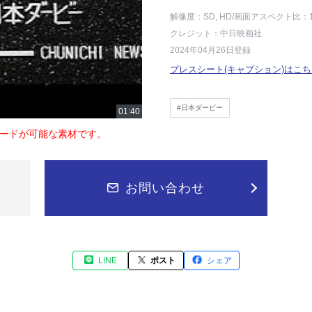
解像度：SD, HD
/画面アスペクト比：1
クレジット：中日映画社
2024年04月26日登録
プレスシート(キャプション)はこち
#日本ダービー
ードが可能な素材です。
お問い合わせ
LINE
ポスト
シェア