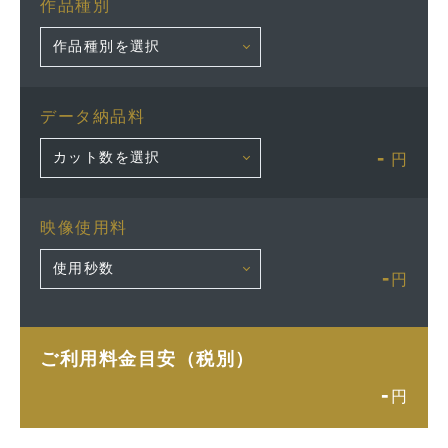
作品種別
データ納品料
-
円
映像使用料
-
円
ご利用料金目安（税別）
-
円