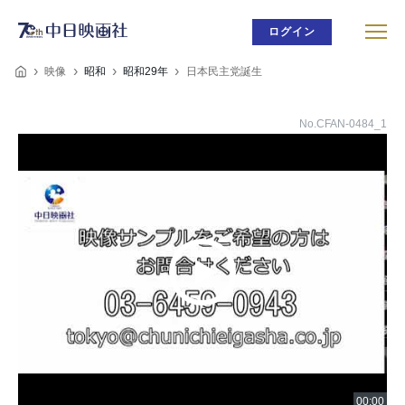
ログイン
映像
昭和
昭和29年
日本民主党誕生
No.CFAN-0484_1