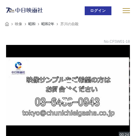
ログイン
映像
昭和
昭和2年
芥川の自殺
No.CFSW01-18