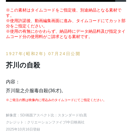
※この素材はタイムコードをご指定後、別途納品となる素材で
す。
※使用許諾後、動画編集画面に進み、タイムコードにてカット部
分をご指定ください。
※使用の有無にかかわらず、納品時にデータ納品料及び指定タイ
ムコード分の使用料がご請求となる素材です。
1927年(昭和2年) 07月24日公開
芥川の自殺
内容：
芥川龍之介服毒自殺(36才)。
※ご発注の際は映像内に埋込みのタイムコードにてご指定ください。
解像度：SD
/画面アスペクト比：スタンダード
/白黒
クレジット：クリエーションファイブ/中日映画社
2025年10月16日登録