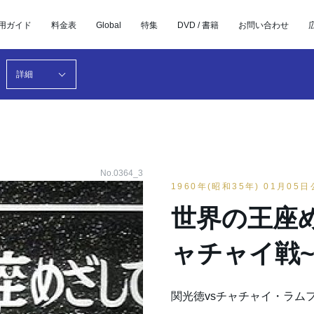
用ガイド
料金表
Global
特集
DVD / 書籍
お問い合わせ
詳細
No.0364_3
1960年(昭和35年) 01月05
世界の王座め
ャチャイ戦
関光徳vsチャチャイ・ラム