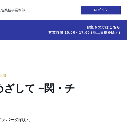
ログイン
広告統括事業本部
お急ぎの方は
こちら
営業時間
10:00～17:00
(※土日祝を除く)
日公開
ざして ~関・チ
~
ファパーの戦い。