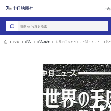
ご利
映像
昭和
昭和36年
世界の王座めざして ~関・チャチャイ戦~