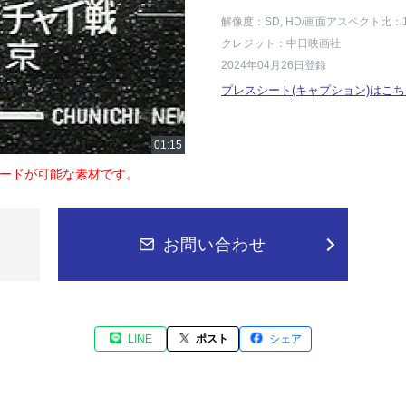
解像度：SD, HD
/画面アスペクト比：1
クレジット：中日映画社
2024年04月26日登録
プレスシート(キャプション)はこち
ードが可能な素材です。
お問い合わせ
LINE
ポスト
シェア