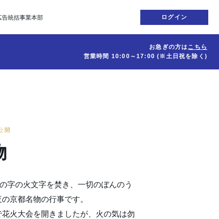
ログイン
広告統括事業本部
お急ぎの方は
こちら
営業時間
10:00～17:00
(※土日祝を除く)
日公開
物
大の字の火文字を焚き、一切のぼんのう
夜の京都名物の行事です。
で花火大会を開きましたが、火の気は勿