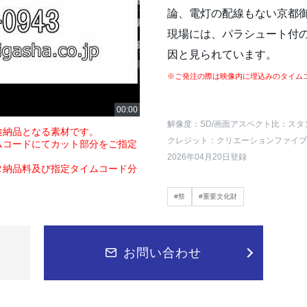
論、電灯の配線もない京都
現場には、パラシュート付
因と見られています。
※ご発注の際は映像内に埋込みのタイム
解像度：SD
/画面アスペクト比：スタ
途納品となる素材です。
クレジット：クリエーションファイブ
ムコードにてカット部分をご指定
2026年04月20日登録
タ納品料及び指定タイムコード分
#祭
#重要文化財
お問い合わせ