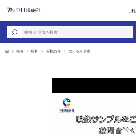
ご利
映像
昭和
昭和29年
燃える京名物