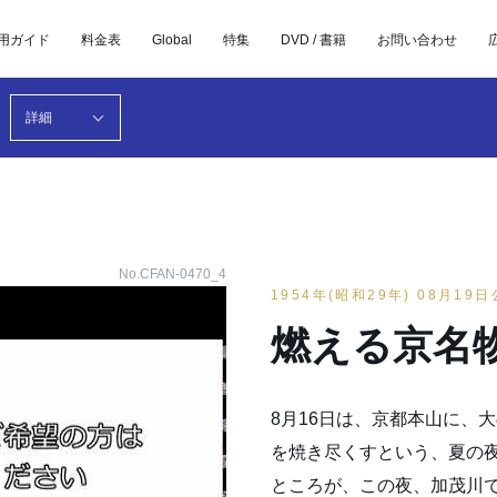
用ガイド
料金表
Global
特集
DVD / 書籍
お問い合わせ
詳細
No.CFAN-0470_4
1954年(昭和29年) 08月19
燃える京名
8月16日は、京都本山に、
を焼き尽くすという、夏の
ところが、この夜、加茂川