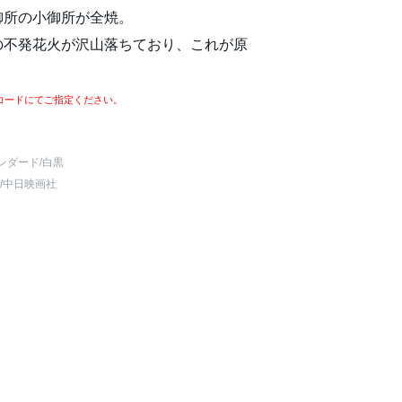
御所の小御所が全焼。
の不発花火が沢山落ちており、これが原
コードにてご指定ください。
ンダード
/白黒
/中日映画社