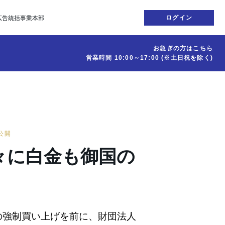
ログイン
広告統括事業本部
お急ぎの方は
こちら
営業時間
10:00～17:00
(※土日祝を除く)
日公開
々に白金も御国の
の強制買い上げを前に、財団法人