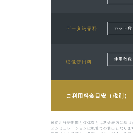
データ納品料
映像使用料
ご利用料金目安（税別）
※
使用許諾期間と媒体数とは料金表内に基づ
※
シミュレーションは概算での算出となりま