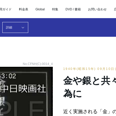
用ガイド
料金表
Global
特集
DVD / 書籍
お問い合わせ
詳細
No.CFNH(C)-0014_4
1940年(昭和15年) 09月10
金や銀と共
為に
近く実施される「金」