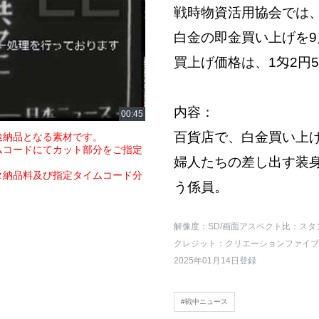
戦時物資活用協会では、
白金の即金買い上げを9
買上げ価格は、1匁2円
内容：
百貨店で、白金買い上
途納品となる素材です。
ムコードにてカット部分をご指定
婦人たちの差し出す装
タ納品料及び指定タイムコード分
う係員。
解像度：SD
/画面アスペクト比：スタ
クレジット：クリエーションファイブ
2025年01月14日登録
#戦中ニュース