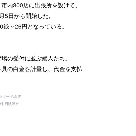
市内800店に出張所を設けて、
月5日から開始した。
50銭～26円となっている。
げ場の受付に並ぶ婦人たち。
身具の白金を計量し、代金を支払
ンダード
/白黒
/中日映画社