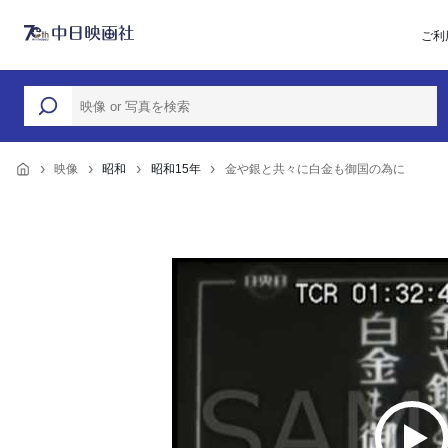
ご利
映像
昭和
昭和15年
金や銀と共々に白金も御国の為に