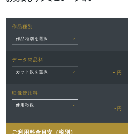
作品種別
データ納品料
-
円
映像使用料
-
円
ご利用料金目安（税別）