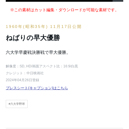
※この素材はカット編集・ダウンロードが可能な素材です。
1960年(昭和35年) 11月17日公開
ねばりの早大優勝
六大学早慶戦決勝戦で早大優勝。
解像度：SD, HD
/画面アスペクト比：16:9
/白黒
クレジット：中日映画社
2024年04月26日登録
プレスシート(キャプション)はこちら
#六大学野球