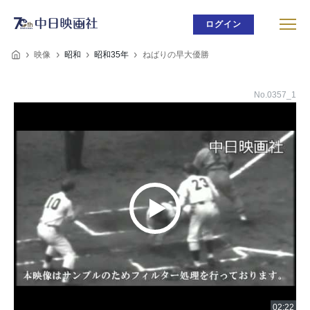
ログイン
映像
昭和
昭和35年
ねばりの早大優勝
No.0357_1