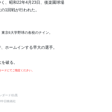
く、昭和22年4月23日、後楽園球場
大の1回戦が行われた。
、東京6大学野球の各校のナイン。
で、ホームインする早大の選手。
大を破る。
コードにてご指定ください。
ンダード
/白黒
/中日映画社