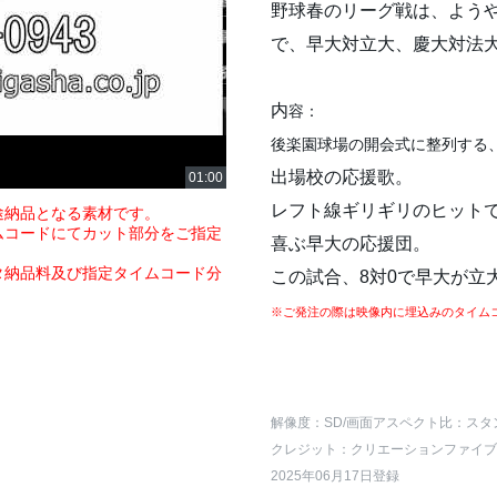
野球春のリーグ戦は、ようや
で、早大対立大、慶大対法
内
容：
後楽園球場の開会式に整列する
出場校の応援歌。
レフト線ギリギリのヒット
途納品となる素材です。
ムコードにてカット部分をご指定
喜ぶ早大の応援団。
タ納品料及び指定タイムコード分
この試合、8対0で早大が立
※ご発注の際は映像内に埋込みのタイム
解像度：SD
/画面アスペクト比：スタ
クレジット：クリエーションファイブ
2025年06月17日登録