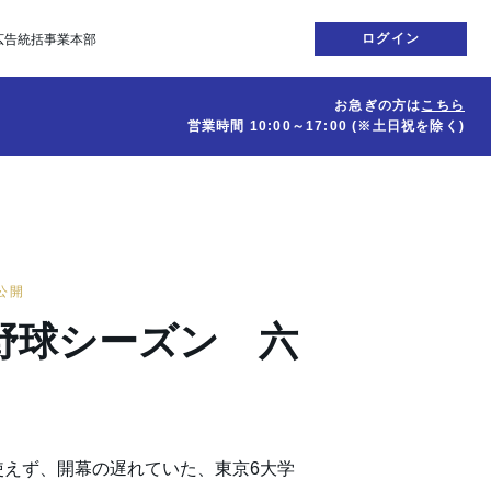
ログイン
広告統括事業本部
お急ぎの方は
こちら
営業時間
10:00～17:00
(※土日祝を除く)
日公開
野球シーズン 六
使えず、開幕の遅れていた、東京6大学