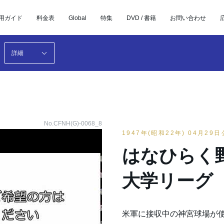
用ガイド
料金表
Global
特集
DVD / 書籍
お問い合わせ
詳細
No.CFNH(G)-0068_8
1947年(昭和22年) 04月29
はなひらく
大学リーグ
米軍に接収中の神宮球場が