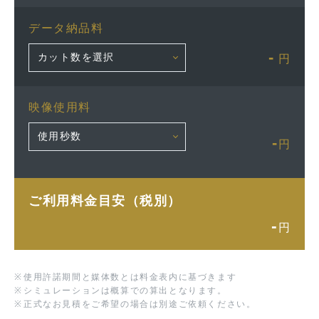
データ納品料
-
円
映像使用料
-
円
ご利用料金目安（税別）
-
円
※
使用許諾期間と媒体数とは料金表内に基づきます
※
シミュレーションは概算での算出となります。
※
正式なお見積をご希望の場合は別途ご依頼ください。