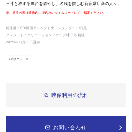
三寸と称する屋台を燃やし、名残を惜しむ新宿露店商の人々。
※ご発注の際は映像内に埋込みのタイムコードにてご指定ください。
解像度：SD
/画面アスペクト比：スタンダード
/白黒
クレジット：クリエーションファイブ/中日映画社
2025年08月23日登録
#戦後ニュース
映像利用の流れ
お問い合わせ