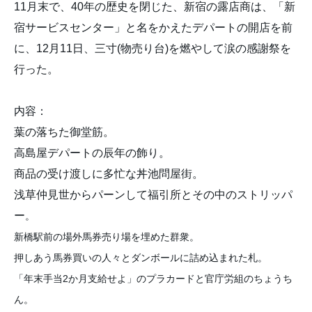
11月末で、40年の歴史を閉じた、新宿の露店商は、「新
宿サービスセンター」と名をかえたデパートの開店を前
に、12月11日、三寸(物売り台)を燃やして涙の感謝祭を
行った。
内容：
葉の落ちた御堂筋。
高島屋デパートの辰年の飾り。
商品の受け渡しに多忙な丼池問屋街。
浅草仲見世からパーンして福引所とその中のストリッパ
ー
。
新橋駅前の場外馬券売り場を埋めた群衆。
押しあう馬券買いの人々とダンボールに詰め込まれた札。
「年末手当2か月支給せよ」のプラカードと官庁労組のちょうち
ん。