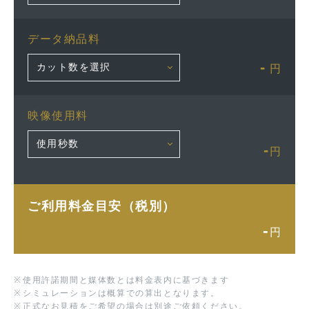
データ納品料
-
円
映像使用料
-
円
ご利用料金目安（税別）
-
円
※
使用許諾期間と媒体数とは料金表内に基づきます
※
シミュレーションは概算での算出となります。
※
正式なお見積をご希望の場合は別途ご依頼ください。