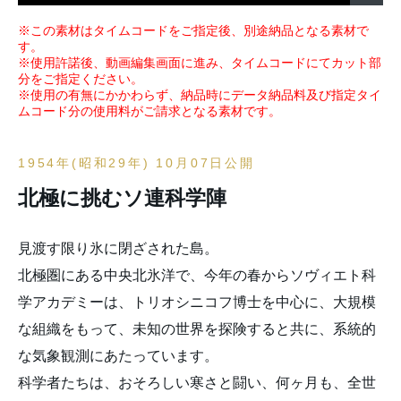
※この素材はタイムコードをご指定後、別途納品となる素材で
す。
※使用許諾後、動画編集画面に進み、タイムコードにてカット部
分をご指定ください。
※使用の有無にかかわらず、納品時にデータ納品料及び指定タイ
ムコード分の使用料がご請求となる素材です。
1954年(昭和29年) 10月07日公開
北極に挑むソ連科学陣
見渡す限り氷に閉ざされた島。
北極圏にある中央北氷洋で、今年の春からソヴィエト科
学アカデミーは、トリオシニコフ博士を中心に、大規模
な組織をもって、未知の世界を探険すると共に、系統的
な気象観測にあたっています。
科学者たちは、おそろしい寒さと闘い、何ヶ月も、全世