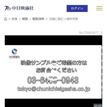
ログイン
映像
昭和
昭和29年
北極に挑むソ連科学陣
No.CFAN-0477_2