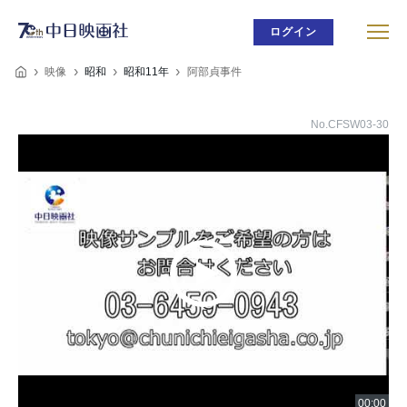
ログイン
映像
昭和
昭和11年
阿部貞事件
No.CFSW03-30