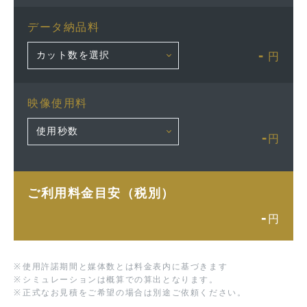
データ納品料
-
円
映像使用料
-
円
ご利用料金目安（税別）
-
円
※
使用許諾期間と媒体数とは料金表内に基づきます
※
シミュレーションは概算での算出となります。
※
正式なお見積をご希望の場合は別途ご依頼ください。