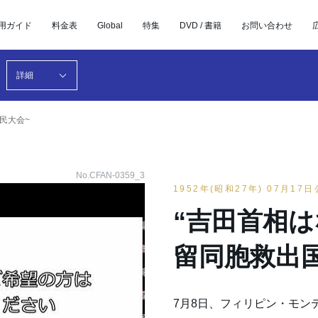
用ガイド
料金表
Global
特集
DVD / 書籍
お問い合わせ
詳細
民大会~
No.CFAN-0359_3
1952年(昭和27年) 07月17
“吉田首相は
留同胞救出
7月8日、フィリピン・モン