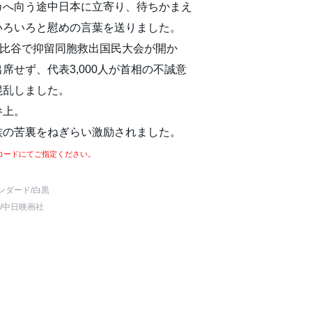
カへ向う途中日本に立寄り、待ちかまえ
いろいろと慰めの言葉を送りました。
日比谷で抑留同胞救出国民大会が開か
席せず、代表3,000人が首相の不誠意
混乱しました。
参上。
族の苦裏をねぎらい激励されました。
コードにてご指定ください。
ンダード
/白黒
/中日映画社