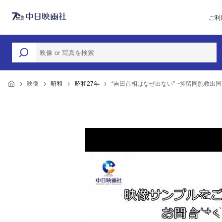
ご利
映像
昭和
昭和27年
“吉田首相はなぜ出ない” ~抑留同胞救出国