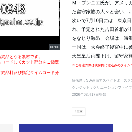
Ｍ・ブンニエ氏が、アメリ
た留守家族の人々と会い、
次いで7月10日には、東京
れ、予定された吉田首相が出
をなじり激昂、会場は一時
一同は、大会終了後宮中に
天皇皇后両陛下は、留守家
途納品となる素材です。
ムコードにてカット部分をご指定
※ご発注の際は映像内に埋込みのタイム
タ納品料及び指定タイムコード分
解像度：SD
/画面アスペクト比：スタ
クレジット：クリエーションファイブ
2026年03月17日登録
#皇室