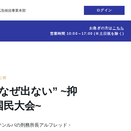
ログイン
広告統括事業本部
お急ぎの方は
こちら
営業時間
10:00～17:00
(※土日祝を除く)
日公開
なぜ出ない” ~抑
国民大会~
テンルパの刑務所長アルフレッド・