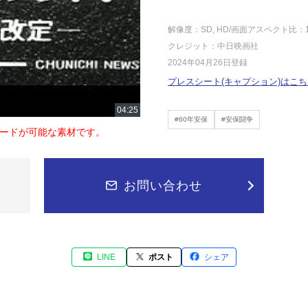
解像度：SD, HD
/画面アスペクト比：1
クレジット：中日映画社
2024年04月26日登録
プレスシート(キャプション)はこち
#60年安保
#安保闘争
ードが可能な素材です。
お問い合わせ
LINE
ポスト
シェア