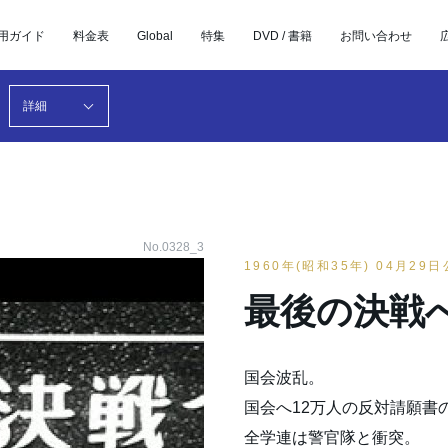
用ガイド
料金表
Global
特集
DVD / 書籍
お問い合わせ
詳細
No.0328_3
1960年(昭和35年) 04月29
最後の決戦へ
国会波乱。
国会へ12万人の反対請願書
全学連は警官隊と衝突。