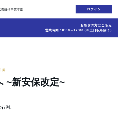
ログイン
広告統括事業本部
お急ぎの方は
こちら
営業時間
10:00～17:00
(※土日祝を除く)
日公開
 ~新安保改定~
の行列。