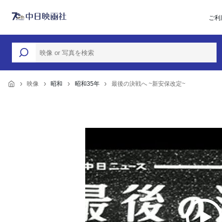
ご利
映像
昭和
昭和35年
最後の決戦へ ~新安保改定~