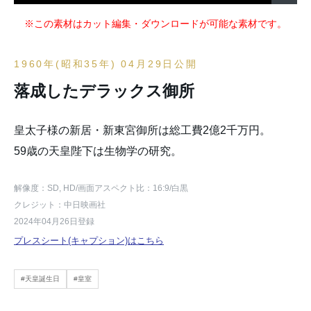
※この素材はカット編集・ダウンロードが可能な素材です。
1960年(昭和35年) 04月29日公開
落成したデラックス御所
皇太子様の新居・新東宮御所は総工費2億2千万円。
59歳の天皇陛下は生物学の研究。
解像度：SD, HD
/画面アスペクト比：16:9
/白黒
クレジット：中日映画社
2024年04月26日登録
プレスシート(キャプション)はこちら
#天皇誕生日
#皇室