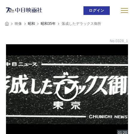
ログイン
映像
昭和
昭和35年
落成したデラックス御所
No.0328_1