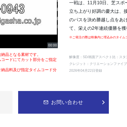
一戦は、11月10日、芝ス
立ち上がり好調の慶大は、
のパスを決め勝越し点をあ
て、栄えの2年連続優勝を獲
※ご発注の際は映像内に埋込みのタイム
途納品となる素材です。
解像度：SD
/画面アスペクト比：スタ
ムコードにてカット部分をご指定
クレジット：クリエーションファイブ
タ納品料及び指定タイムコード分
2026年04月22日登録
お問い合わせ