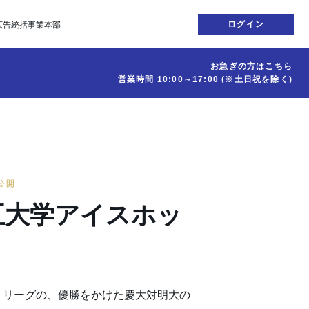
ログイン
広告統括事業本部
お急ぎの方は
こちら
営業時間
10:00～17:00
(※土日祝を除く)
日公開
五大学アイスホッ
・リーグの、優勝をかけた慶大対明大の