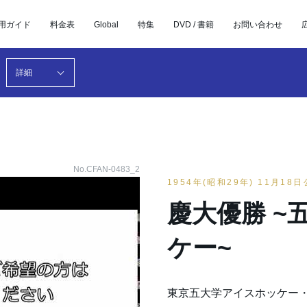
用ガイド
料金表
Global
特集
DVD / 書籍
お問い合わせ
詳細
No.CFAN-0483_2
1954年(昭和29年) 11月18
慶大優勝 ~
ケー~
東京五大学アイスホッケー