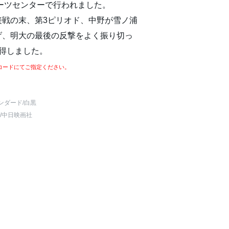
ポーツセンターで行われました。
接戦の末、第3ピリオド、中野が雪ノ浦
げ、明大の最後の反撃をよく振り切っ
得しました。
コードにてご指定ください。
ンダード
/白黒
/中日映画社