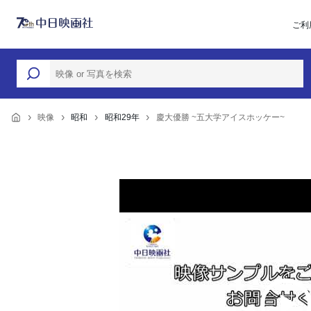
ご利
映像
昭和
昭和29年
慶大優勝 ~五大学アイスホッケー~