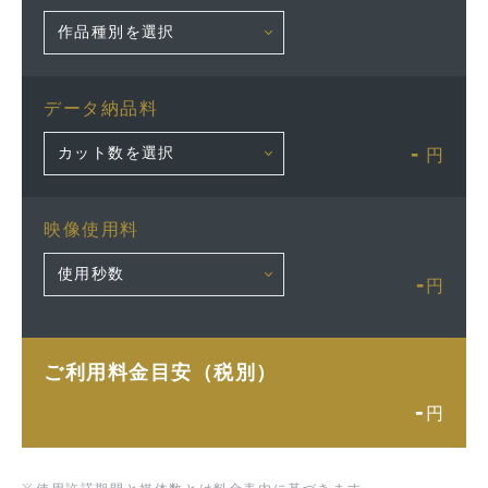
データ納品料
-
円
映像使用料
-
円
ご利用料金目安（税別）
-
円