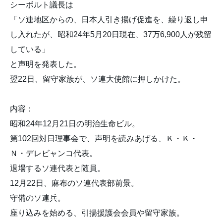
シーボルト議長は
「ソ連地区からの、日本人引き揚げ促進を、繰り返し申
し入れたが、昭和24年5月20日現在、37万6,900人が残留
している」
と声明を発表した。
翌22日、留守家族が、ソ連大使館に押しかけた。
内容：
昭和24年12月21日の明治生命ビル。
第102回対日理事会で、声明を読みあげる、Ｋ・Ｋ・
Ｎ・デレビャンコ代表。
退場するソ連代表と随員。
12月22日、麻布のソ連代表部前景。
守備のソ連兵。
座り込みを始める、引揚援護会会員や留守家族。