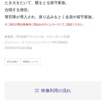
たき火をたいて、暖をとる留守家族。
合唱する僧侶。
警官隊が導入され、座り込みをとく会員や留守家族。
※ご発注の際は映像内に埋込みのタイムコードにてご指定ください。
解像度：SD
/画面アスペクト比：スタンダード
/白黒
クレジット：クリエーションファイブ/中日映画社
2025年07月24日登録
#引き揚げ
#戦後ニュース
映像利用の流れ