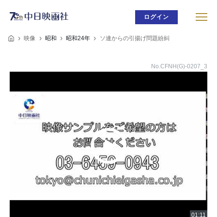
ログイン
映像
昭和
昭和24年
ソ連からの引揚げ問題紛糾
No.CFNH(G)-0207_3