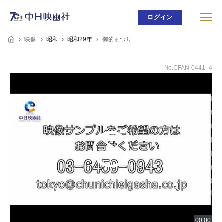
ログイン
映像
昭和
昭和29年
御的まつり
No.CFAN-0441_4