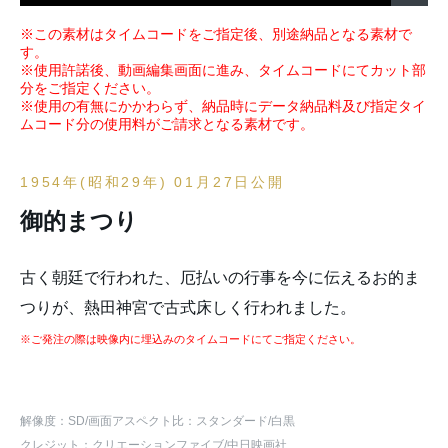
※この素材はタイムコードをご指定後、別途納品となる素材で
す。
※使用許諾後、動画編集画面に進み、タイムコードにてカット部
分をご指定ください。
※使用の有無にかかわらず、納品時にデータ納品料及び指定タイ
ムコード分の使用料がご請求となる素材です。
1954年(昭和29年) 01月27日公開
御的まつり
古く朝廷で行われた、厄払いの行事を今に伝えるお的ま
つりが、熱田神宮で古式床しく行われました。
※ご発注の際は映像内に埋込みのタイムコードにてご指定ください。
解像度：SD
/画面アスペクト比：スタンダード
/白黒
クレジット：クリエーションファイブ/中日映画社