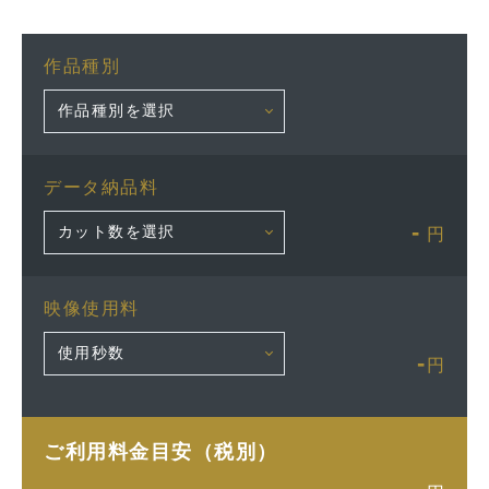
作品種別
データ納品料
-
円
映像使用料
-
円
ご利用料金目安（税別）