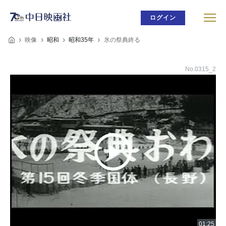
ログイン
映像
昭和
昭和35年
氷の祭典終る
No.0315_2