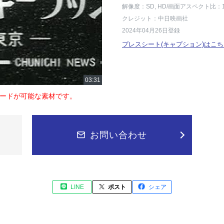
解像度：SD, HD
/画面アスペクト比：1
クレジット：中日映画社
2024年04月26日登録
プレスシート(キャプション)はこち
ードが可能な素材です。
お問い合わせ
LINE
ポスト
シェア