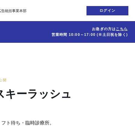
ログイン
広告統括事業本部
お急ぎの方は
こちら
営業時間
10:00～17:00
(※土日祝を除く)
日公開
スキーラッシュ
リフト待ち・臨時診療所。