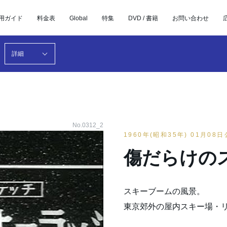
用ガイド
料金表
Global
特集
DVD / 書籍
お問い合わせ
詳細
No.0312_2
1960年(昭和35年) 01月08
傷だらけの
スキーブームの風景。
東京郊外の屋内スキー場・