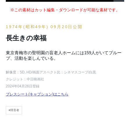
※この素材はカット編集・ダウンロードが可能な素材です。
1974年(昭和49年) 09月20日公開
長生きの幸福
東京青梅市の聖明園の盲老人ホームには159人がいてブルー
プ、活動を楽しんでいる。
解像度：SD, HD
/画面アスペクト比：シネマスコープ
/白黒
クレジット：中日映画社
2024年04月26日登録
プレスシート(キャプション)はこちら
#障害者