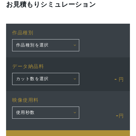
お見積もりシミュレーション
作品種別
データ納品料
-
円
映像使用料
-
円