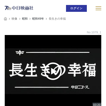
ログイン
映像
昭和
昭和49年
長生きの幸福
No.1079_1