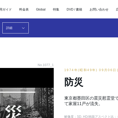
用ガイド
料金表
Global
特集
DVD / 書籍
お問い合わせ
詳細
No.1077_1
1974年(昭和49年) 09月06
防災
東京都墨田区の震災慰霊堂で
て家屋11戸が流失。
解像度：SD, HD
/画面アスペクト比：