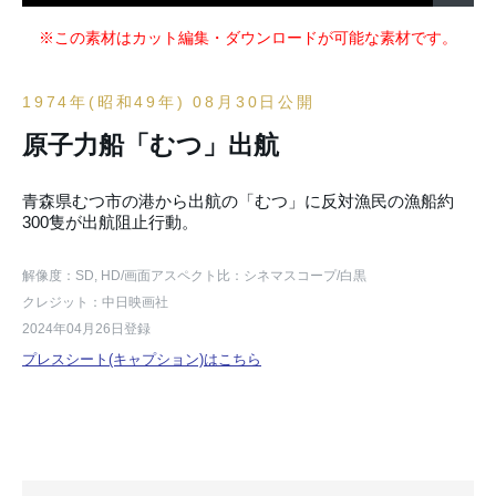
※この素材はカット編集・ダウンロードが可能な素材です。
1974年(昭和49年) 08月30日公開
原子力船「むつ」出航
青森県むつ市の港から出航の「むつ」に反対漁民の漁船約
300隻が出航阻止行動。
解像度：SD, HD
/画面アスペクト比：シネマスコープ
/白黒
クレジット：中日映画社
2024年04月26日登録
プレスシート(キャプション)はこちら