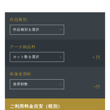
作品種別
データ納品料
-
円
映像使用料
-
円
ご利用料金目安（税別）