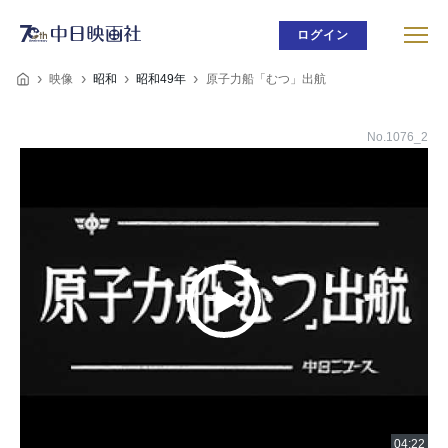
ログイン
映像
昭和
昭和49年
原子力船「むつ」出航
No.1076_2