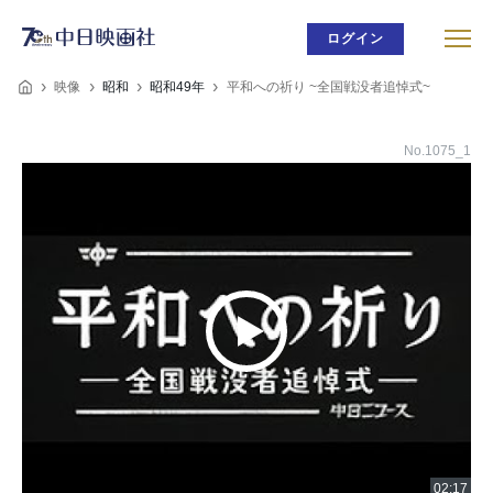
ログイン
映像
昭和
昭和49年
平和への祈り ~全国戦没者追悼式~
No.1075_1