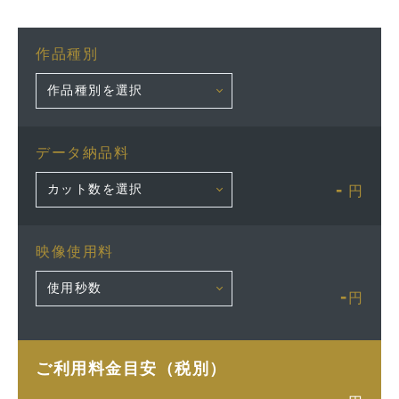
作品種別
データ納品料
-
円
映像使用料
-
円
ご利用料金目安（税別）