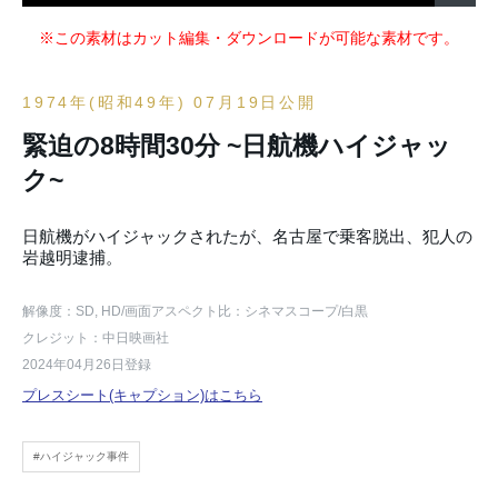
※この素材はカット編集・ダウンロードが可能な素材です。
1974年(昭和49年) 07月19日公開
緊迫の8時間30分 ~日航機ハイジャッ
ク~
日航機がハイジャックされたが、名古屋で乗客脱出、犯人の
岩越明逮捕。
解像度：SD, HD
/画面アスペクト比：シネマスコープ
/白黒
クレジット：中日映画社
2024年04月26日登録
プレスシート(キャプション)はこちら
#ハイジャック事件