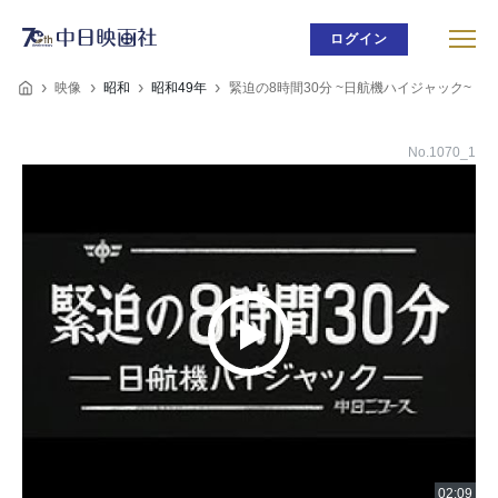
ログイン
映像
昭和
昭和49年
緊迫の8時間30分 ~日航機ハイジャック~
No.1070_1