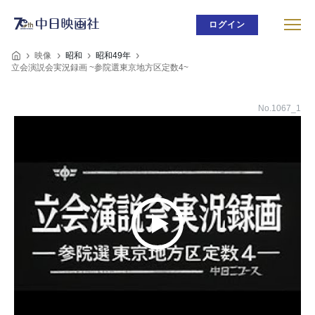
ログイン
映像
昭和
昭和49年
立会演説会実況録画 ~参院選東京地方区定数4~
No.1067_1