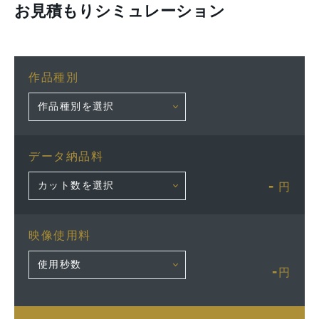
お見積もりシミュレーション
作品種別
データ納品料
-
円
映像使用料
-
円