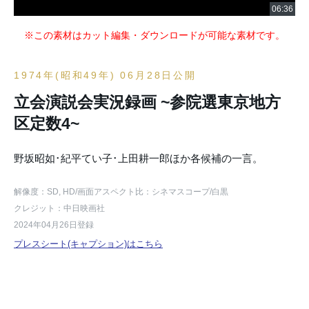
※この素材はカット編集・ダウンロードが可能な素材です。
1974年(昭和49年) 06月28日公開
立会演説会実況録画 ~参院選東京地方
区定数4~
野坂昭如･紀平てい子･上田耕一郎ほか各候補の一言。
解像度：SD, HD
/画面アスペクト比：シネマスコープ
/白黒
クレジット：中日映画社
2024年04月26日登録
プレスシート(キャプション)はこちら