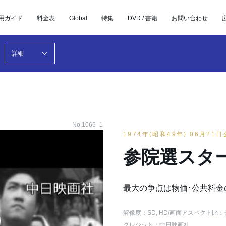
用ガイド
料金表
Global
特集
DVD / 書籍
お問い合わせ
詳細
No.1066_1
1974年(昭和49年) 06月21
参院選スタ
最大の争点は物価･公共料金
解像度：SD, HD
/画面アスペクト比：
クレジット：中日映画社