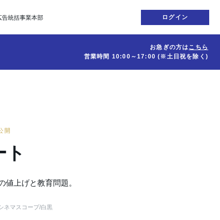
ログイン
広告統括事業本部
お急ぎの方は
こちら
営業時間
10:00～17:00
(※土日祝を除く)
日公開
ート
の値上げと教育問題。
シネマスコープ
/白黒