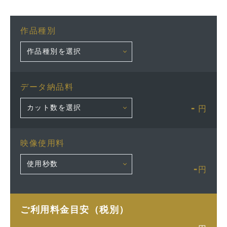
作品種別
データ納品料
-
円
映像使用料
-
円
ご利用料金目安（税別）