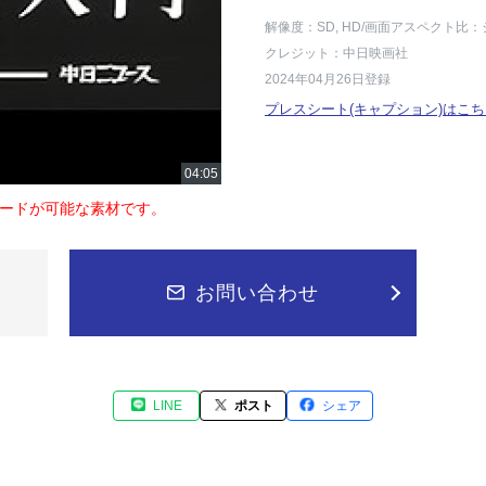
解像度：SD, HD
/画面アスペクト比：
クレジット：中日映画社
2024年04月26日登録
プレスシート(キャプション)はこち
ードが可能な素材です。
お問い合わせ
LINE
ポスト
シェア