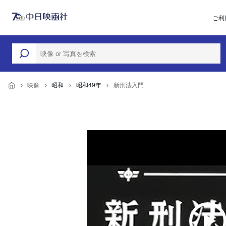
ご利
映像
昭和
昭和49年
新刑法入門