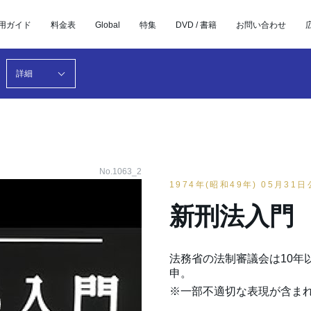
用ガイド
料金表
Global
特集
DVD / 書籍
お問い合わせ
詳細
No.1063_2
1974年(昭和49年) 05月31
新刑法入門
法務省の法制審議会は10年
申。
※一部不適切な表現が含ま