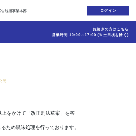
ログイン
広告統括事業本部
お急ぎの方は
こちら
営業時間
10:00～17:00
(※土日祝を除く)
日公開
以上をかけて「改正刑法草案」を答
れるため黒味処理を行っております。