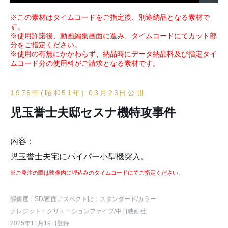
※この素材はタイムコードをご指定後、別途納品となる素材で
す。
※使用許諾後、動画編集画面に進み、タイムコードにてカット部
分をご指定ください。
※使用の有無にかかわらず、納品時にデータ納品料及び指定タイ
ムコード分の使用料がご請求となる素材です。
1976年(昭和51年) 03月23日公開
児玉誉士夫邸セスナ機特攻事件
内容：
児玉誉士夫宅にパイパー小型機突入。
※ご発注の際は映像内に埋込みのタイムコードにてご指定ください。
解像度：SD
/画面アスペクト比：スタンダード
/カラー
クレジット：クリエーションファイブ/中日映画社
2025年11月19日登録