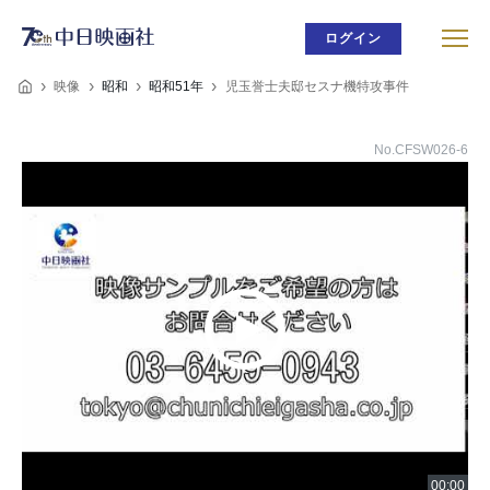
ログイン
映像
昭和
昭和51年
児玉誉士夫邸セスナ機特攻事件
No.CFSW026-6