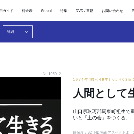
用ガイド
料金表
Global
特集
DVD / 書籍
お問い合わせ
詳細
No.1059_2
1974年(昭和49年) 05月03
人間として
山口県玖珂郡周東町祖生で
いと「土の会」をつくる。
解像度：SD, HD
/画面アスペクト比：