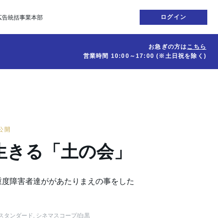
ログイン
広告統括事業本部
お急ぎの方は
こちら
営業時間
10:00～17:00
(※土日祝を除く)
日公開
生きる「土の会」
重度障害者達ががあたりまえの事をした
スタンダード, シネマスコープ
/白黒