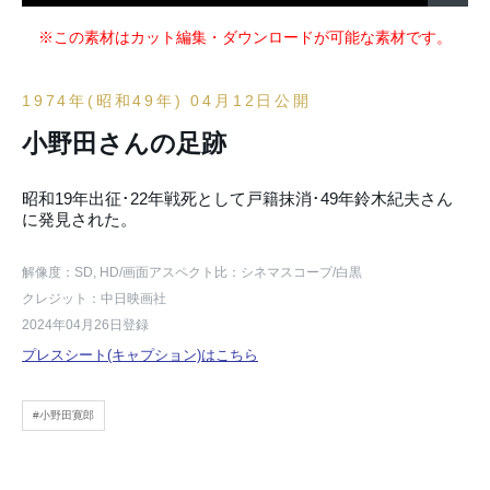
※この素材はカット編集・ダウンロードが可能な素材です。
1974年(昭和49年) 04月12日公開
小野田さんの足跡
昭和19年出征･22年戦死として戸籍抹消･49年鈴木紀夫さん
に発見された。
解像度：SD, HD
/画面アスペクト比：シネマスコープ
/白黒
クレジット：中日映画社
2024年04月26日登録
プレスシート(キャプション)はこちら
#小野田寛郎