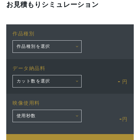
お見積もりシミュレーション
作品種別
データ納品料
-
円
映像使用料
-
円