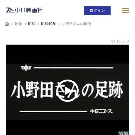
ログイン
映像
昭和
昭和49年
小野田さんの足跡
No.1056_2